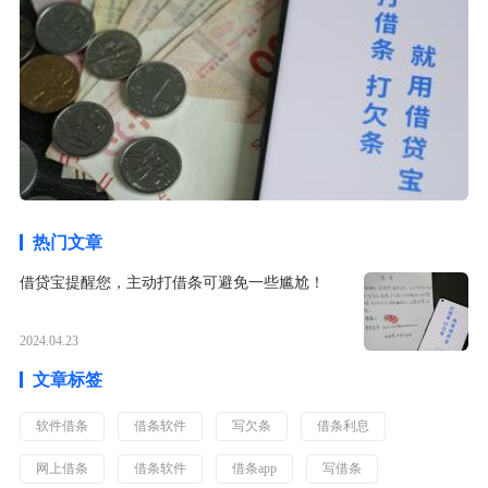
热门文章
借贷宝提醒您，主动打借条可避免一些尴尬！
2024.04.23
文章标签
软件借条
借条软件
写欠条
借条利息
网上借条
借条软件
借条app
写借条