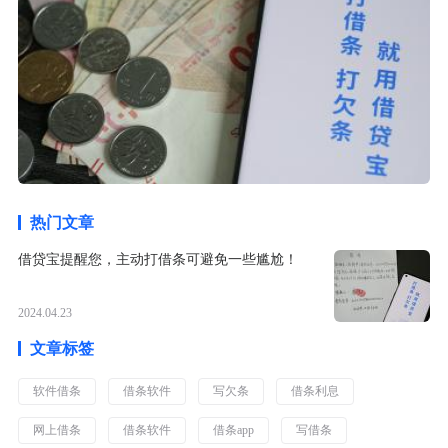
热门文章
借贷宝提醒您，主动打借条可避免一些尴尬！
2024.04.23
文章标签
软件借条
借条软件
写欠条
借条利息
网上借条
借条软件
借条app
写借条