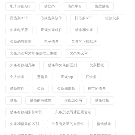
电子借条APP
借款条
借条平台
借款借条
用借条APP
借款借条软件
打借条APP
借款欠条
欠条电子版
正规欠条软件
借条和欠条
欠条的有效期
电子借条
欠条的正规写法
欠条怎么写才能在法律上生效
欠条怎么写
欠条有效期几年
借条和欠条的区别
欠条模板
个人借条
开借条
正规app
打借条
借条软件
欠条
欠条和借条
规范的借条
借条
借条的有效性
借条怎么写
借条模板
借条有效期多长时间
欠条怎么写才正规合法
欠条和借条的区别
欠条有效期的重要性
借钱借条