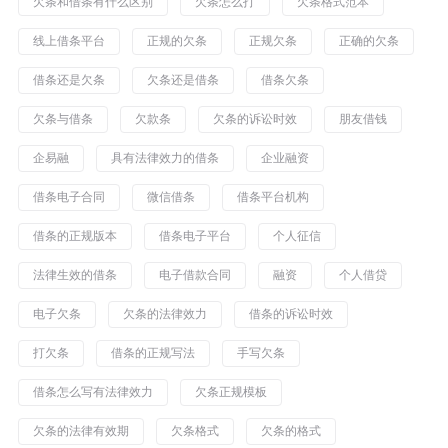
欠条和借条有什么区别
欠条怎么打
欠条格式范本
线上借条平台
正规的欠条
正规欠条
正确的欠条
借条还是欠条
欠条还是借条
借条欠条
欠条与借条
欠款条
欠条的诉讼时效
朋友借钱
企易融
具有法律效力的借条
企业融资
借条电子合同
微信借条
借条平台机构
借条的正规版本
借条电子平台
个人征信
法律生效的借条
电子借款合同
融资
个人借贷
电子欠条
欠条的法律效力
借条的诉讼时效
打欠条
借条的正规写法
手写欠条
借条怎么写有法律效力
欠条正规模板
欠条的法律有效期
欠条格式
欠条的格式