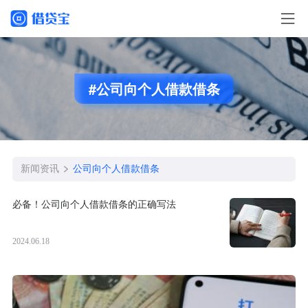
#公司向个人借款借条
新闻资讯
公司向个人借款借条
必备！公司向个人借款借条的正确写法
2024.06.18