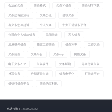
合法的欠条
借条格式
欠条和借条
借条APP下载
欠条起诉的流程
欠条公证
借钱欠条
有欠条怎么起诉
个人欠条
十大正规借条平台
公司向个人借款借条
民间借条
私人借条
房屋抵押借条
预支工资借条
借条利率
工资欠条
欠条范例
欠条平台
欠条app
网签欠条
电子欠条APP
欠条软件
欠条延期
分期付款欠条
补写欠条
分期还款欠条
借条电子化
打借条平台
借钱打借条平台
借条约定利息
电话咨询：
13520026342