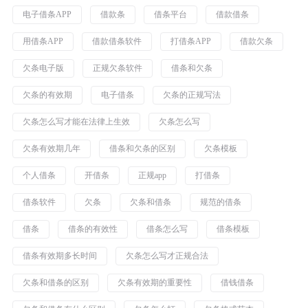
电子借条APP
借款条
借条平台
借款借条
用借条APP
借款借条软件
打借条APP
借款欠条
欠条电子版
正规欠条软件
借条和欠条
欠条的有效期
电子借条
欠条的正规写法
欠条怎么写才能在法律上生效
欠条怎么写
欠条有效期几年
借条和欠条的区别
欠条模板
个人借条
开借条
正规app
打借条
借条软件
欠条
欠条和借条
规范的借条
借条
借条的有效性
借条怎么写
借条模板
借条有效期多长时间
欠条怎么写才正规合法
欠条和借条的区别
欠条有效期的重要性
借钱借条