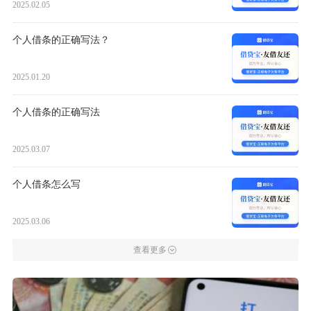
2025.02.05
个人借条的正确写法？
2025.01.20
个人借条的正确写法
2025.03.07
个人借条怎么写
2025.03.06
查看更多